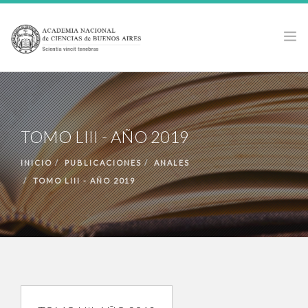
LA ACADEMIA
ACTIVIDADES
TOMO LIII - AÑO 2019
PUBLICACIONES
PREMIOS Y BECAS
INICIO
PUBLICACIONES
ANALES
TOMO LIII - AÑO 2019
NOTICIAS
ANCBA EN LOS MEDIOS