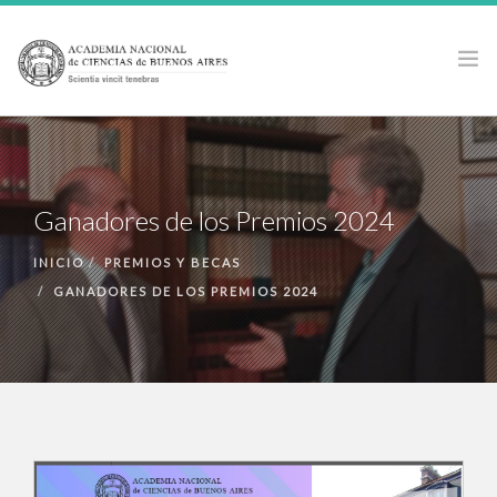
LA ACADEMIA
ACTIVIDADES
Ganadores de los Premios 2024
PUBLICACIONES
PREMIOS Y BECAS
INICIO
PREMIOS Y BECAS
GANADORES DE LOS PREMIOS 2024
NOTICIAS
ANCBA EN LOS MEDIOS