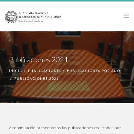
LA ACADEMIA
ACTIVIDADES
Publicaciones 2021
PUBLICACIONES
PREMIOS Y BECAS
INICIO
PUBLICACIONES
PUBLICACIONES POR AÑO
PUBLICACIONES 2021
NOTICIAS
ANCBA EN LOS MEDIOS
A continuación presentamos las publicaciones realizadas por