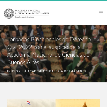
LA ACADEMIA
Jornadas Binacionales de Derecho
ACTIVIDADES
Civil 2022 con el auspicio de la
PUBLICACIONES
Academia Nacional de Ciencias de
PREMIOS Y BECAS
Buenos Aires
NOTICIAS
ANCBA EN LOS MEDIOS
INICIO
LA ACADEMIA
GALERÍA DE IMÁGENES