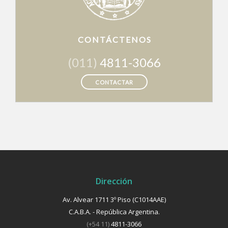
CONTÁCTENOS
(011)
4811-3066
CONTACTAR
Dirección
Av. Alvear 1711 3º Piso (C1014AAE)
C.A.B.A. - República Argentina.
(+54 11)
4811-3066