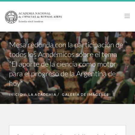
LA ACADEMIA
Mesa redonda con la participación de
ACTIVIDADES
todos los Académicos sobre el tema
PUBLICACIONES
“El aporte de la ciencia como motor
PREMIOS Y BECAS
para el progreso de la Argentina de
NOTICIAS
hoy"
ANCBA EN LOS MEDIOS
INICIO
LA ACADEMIA
GALERÍA DE IMÁGENES