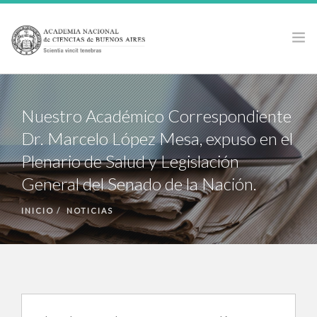
LA ACADEMIA
Nuestro Académico Correspondiente
ACTIVIDADES
Dr. Marcelo López Mesa, expuso en el
PUBLICACIONES
Plenario de Salud y Legislación
PREMIOS Y BECAS
General del Senado de la Nación.
NOTICIAS
ANCBA EN LOS MEDIOS
INICIO
NOTICIAS