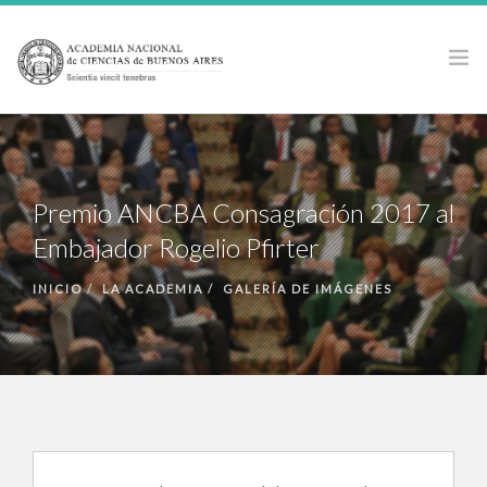
LA ACADEMIA
ACTIVIDADES
Premio ANCBA Consagración 2017 al
PUBLICACIONES
Embajador Rogelio Pfirter
PREMIOS Y BECAS
NOTICIAS
INICIO
LA ACADEMIA
GALERÍA DE IMÁGENES
ANCBA EN LOS MEDIOS