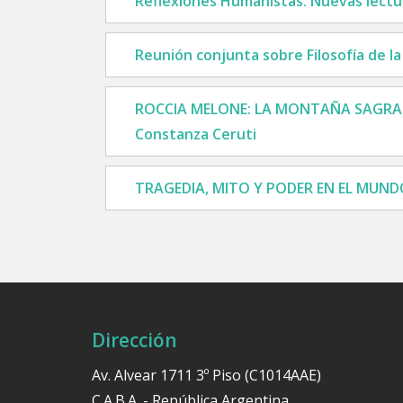
Reflexiones Humanistas. Nuevas lectu
Reunión conjunta sobre Filosofía de la 
ROCCIA MELONE: LA MONTAÑA SAGRADA
Constanza Ceruti
TRAGEDIA, MITO Y PODER EN EL MUN
Dirección
Av. Alvear 1711 3º Piso (C1014AAE)
C.A.B.A. - República Argentina.