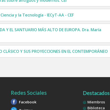
ras sobre antiguos y modernos. CEI
Ciencia y la Tecnología - IECyT-AA - CEF
 Y EL SANTUARIO MÁS ALTO DE EUROPA. Dra. María
DO CLÁSICO Y SUS PROYECCIONES EN EL CONTEMPORÁNEO
Redes Sociales
Destacados
Facebook
Miembros
Biblioteca