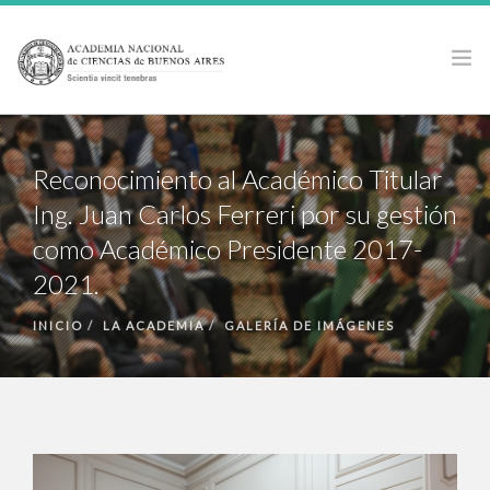
LA ACADEMIA
Reconocimiento al Académico Titular
ACTIVIDADES
Ing. Juan Carlos Ferreri por su gestión
PUBLICACIONES
como Académico Presidente 2017-
PREMIOS Y BECAS
2021.
NOTICIAS
ANCBA EN LOS MEDIOS
INICIO
LA ACADEMIA
GALERÍA DE IMÁGENES