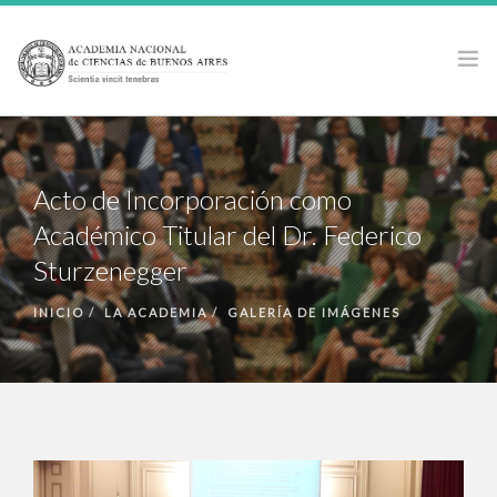
LA ACADEMIA
ACTIVIDADES
Acto de Incorporación como
PUBLICACIONES
Académico Titular del Dr. Federico
PREMIOS Y BECAS
Sturzenegger
NOTICIAS
INICIO
LA ACADEMIA
GALERÍA DE IMÁGENES
ANCBA EN LOS MEDIOS